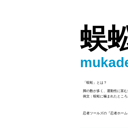
蜈
mukade
「蜈蚣」とは？
脚の数が多く、運動性に富む
例文：蜈蚣に噛まれたところ
忍者ツールズの『忍者ホーム