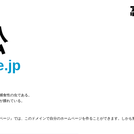
蚣
.jp
捕食性の虫である。
が腫れている。
ページ』では、このドメインで自分のホームページを作ることができます。しかも